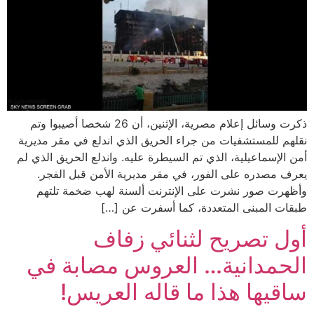
ذكرت وسائل إعلام مصرية، الإثنين، أن 26 شخصا أصيبوا وتم
نقلهم للمستشفيات من جراء الحريق الذي اندلع في مقر مديرية
أمن الإسماعيلية، الذي تم السيطرة عليه. واندلع الحريق الذي لم
يعرف مصدره على الفور، في مقر مديرية الأمن قبل الفجر.
وأظهرت صور نشرت على الإنترنت ألسنة لهب ضخمة تلتهم
طبقات المبنى المتعددة، كما أسفرت عن […]
أول تصريح لثنائي زفاف
الحمدانية… العروس مصابة في
ساقيها هذا ما قاله العريس!