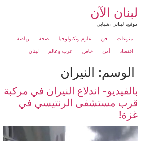
Ski
لبنان الآن
t
conten
موقع، لبناني ،شبابي
منوعات
فن
علوم وتكنولوجيا
صحة
رياضة
اقتصاد
أمن
خاص
عرب وعالم
لبنان
الوسم:
النيران
بالفيديو- اندلاع النيران في مركبة
قرب مستشفى الرنتيسي في
غزة!