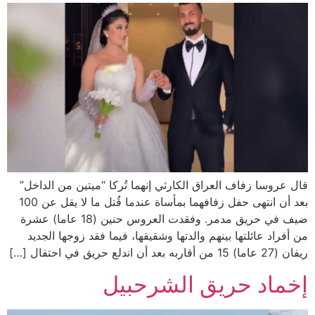
قال عروسا زفاف العراق الكارثي إنهما تُركا “ميتين من الداخل”
بعد أن انتهى حفل زفافهما بمأساة عندما قُتل ما لا يقل عن 100
ضيف في حريق مدمر. وفقدت العروس حنين (18 عاما) عشرة
من أفراد عائلتها بينهم والدتها وشقيقها، فيما فقد زوجها الجديد
ريفان (27 عاما) 15 من أقاربه بعد أن اندلع حريق في احتفال […]
إخماد حريق الشرحبيل