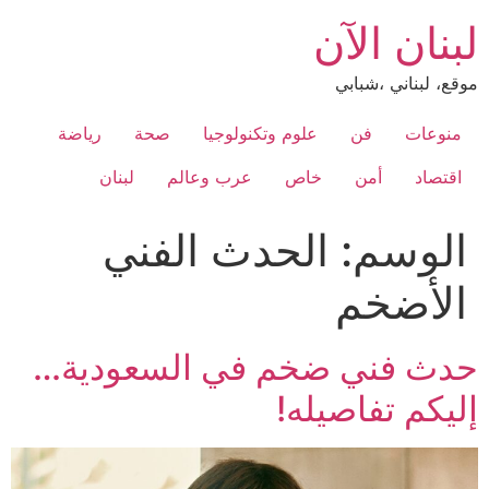
Ski
لبنان الآن
t
conten
موقع، لبناني ،شبابي
منوعات
فن
علوم وتكنولوجيا
صحة
رياضة
اقتصاد
أمن
خاص
عرب وعالم
لبنان
الوسم:
الحدث الفني
الأضخم
حدث فني ضخم في السعودية…
إليكم تفاصيله!