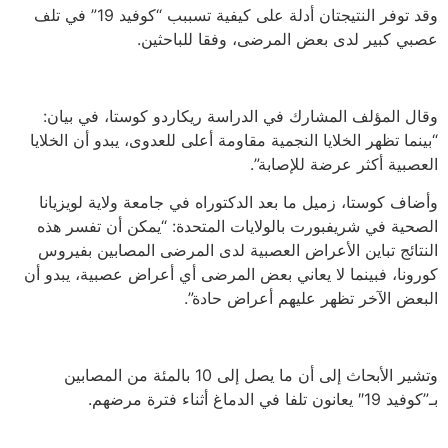
وقد توفر النتيجتان أدلة على كيفية تسببب “كوفيد 19” في تلف
عصبي كبير لدى بعض المرضى، وفقا للباحثين.
وقال المؤلف المشارك في الدراسة ريكاردو كوستا، في بيان:
“بينما تظهر الخلايا النجمية مقاومة أعلى للعدوى، يبدو أن الخلايا
العصبية أكثر عرضة للإصابة”.
وأضاف كوستا، زميل ما بعد الدكتوراه في جامعة ولاية لويزيانا
الصحية في شريفبورت بالولايات المتحدة: “يمكن أن تفسر هذه
النتائج تباين الأعراض العصبية لدى المرضى المصابين بفيروس
كورونا، فبينما لا يعاني بعض المرضى أي أعراض عصبية، يبدو أن
البعض الآخر تظهر عليهم أعراض حادة”.
وتشير الأبحاث إلى أن ما يصل إلى 10 بالمئة من المصابين
بـ”كوفيد 19″ يعانون تلفا في الدماغ أثناء فترة مرضهم.