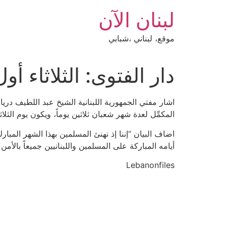
Ski
لبنان الآن
t
conten
موقع، لبناني ،شبابي
دار الفتوى: الثلاثاء أ
المكمِّل لعدة شهر شعبان ثلاثين يوماً، ويكون يوم الثلاثاء 13 نيسان هو أول أيام شهر رمضان المبارك لعام 42
اضاف البيان “إننا إذ نهنئ المسلمين بهذا الشهر المبار
أيامه المباركة على المسلمين واللبنانيين جميعاً ب​الأم
Lebanonfiles