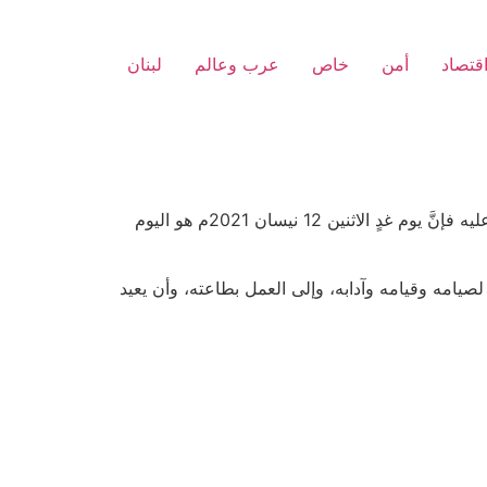
قتصاد
أمن
خاص
عرب وعالم
لبنان
اشار مفتي ​الجمهورية​ اللبنانية ​الشيخ عبد اللطيف دريان​ في بيان، الى انه “لم تثبت لدينا رؤية هلال ​شهر رمضان​ المبارك، وعليه فإنَّ يوم غدٍ الاثنين 12 نيسان 2021م هو اليوم
 لصيامه وقيامه وآدابه، وإلى العمل بطاعته، وأن يعيد