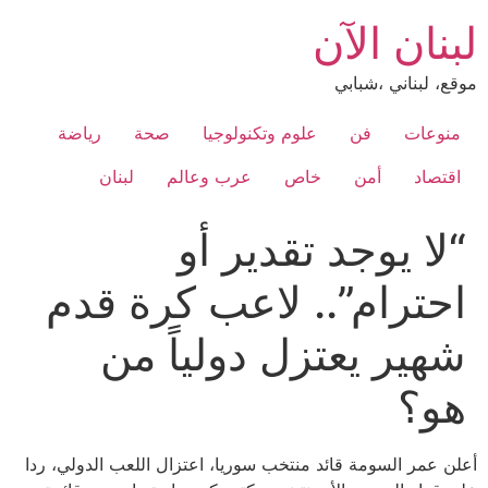
Ski
لبنان الآن
t
conten
موقع، لبناني ،شبابي
منوعات
فن
علوم وتكنولوجيا
صحة
رياضة
اقتصاد
أمن
خاص
عرب وعالم
لبنان
“لا يوجد تقدير أو
احترام”.. لاعب كرة قدم
شهير يعتزل دولياً من
هو؟
أعلن عمر السومة قائد منتخب سوريا، اعتزال اللعب الدولي، ردا