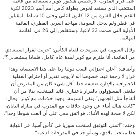
على قرار المدرب الأرجنتيني هيكتور كوبر باستبعاده من قائمة
المنتخب الذي يستعد لخوض بطولة كأس أمم آسيا 2023 لكرة
القدم خلال الفترة من 12 كانون الثاني وحتى 10 شباط المقبلين
في قطر.ولم يدخل السومة، مهاجم العربي القطري، القائمة
الأولية التي ضمت 33 لاعبا، وستتقلص إلى 26 في القائمة
النهائية.
وقال السومة في تصريحات لقناة الكأس: “حزنت لقرار استبعادي
من القائمة، أنا ملتزم مع كوبر لمدة عام كامل، فلماذا يستبعدني؟”.
وأضاف: “أعلن اعتزالي اللعب دوليا ردا على هذا الاستبعاد، وهذا
قرار لا رجعة فيه، خصوصا أنه لا يوجد تقدير أو احترام، العقلية
الاحترافية بالإدارة ضعيفة جدا، أقل شيء كان من المفترض أن
يبلغني المسؤولون بالقرار باعتباري قائد المنتخب، بدلا من أن
أتفاجأ مثل الجمهور”.ونفى السومة، وجود خلافات مع كوبر، وقال:
“كانت هناك أنباء عن وجود خلافات مع المدرب في مباراة اليابان،
لكن لا صحة لهذه الأنباء، هو اتفق معي على أن ألعب شوطا وحدا”.
وختم: “أتمنى التوفيق لمنتخب سوريا في كأس آسيا، في النهاية
هذا منتخب بلادي، وسأتواجد في المدرجات لدعمه”.