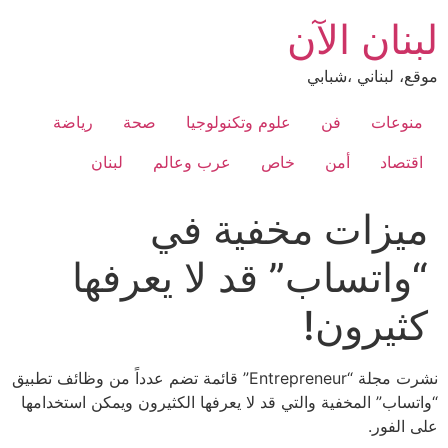
Ski
لبنان الآن
t
conten
موقع، لبناني ،شبابي
منوعات
فن
علوم وتكنولوجيا
صحة
رياضة
اقتصاد
أمن
خاص
عرب وعالم
لبنان
ميزات مخفية في
“واتساب” قد لا يعرفها
كثيرون!
نشرت مجلة “Entrepreneur” قائمة تضم عدداً من وظائف تطبيق
“واتساب” المخفية والتي قد لا يعرفها الكثيرون ويمكن استخدامها
على الفور.