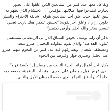
وتفاعل معها عدد كبير من المتابعين الذين علقوا على الصور
بعبارت امتدحوا فيها إطلالتها، مؤكدين أن الاحتشام الذي تظهر به
يليق عليها، حيث علق أحد المتابعين بقوله: “شايفة الاحترام والستر
حلوين إزاي”، وعلق آخر بقوله: “بجنننن عليكي هيك ياريت تضلي
تلبسي ساتر والله أحلى وأرقى بكتييير”.
يذكر أن رانيا يوسف تخوض السباق الدرامي الرمضاني بمسلسل
“ملوك الجدعنة” والذي يقوم ببطولته النجمان عمرو سعد
ومصطفى شعبان، ويشاركهم فيه عدد كبير من النجوم منهم عمرو
عبد الجليل وصبري فواز وغيرهم من النجوم.
وكان آخر أعمال رانيا الجزء الثالث من مسلسل “الآنسة فرح”
الذي عرض قبل رمضان على إحدى المنصات الرقمية، وحققت به
نجاحاً كبيراً، فاق النجاح الذي حققه الجزءان الأول والثاني