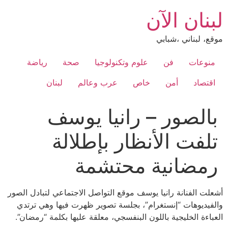
Ski
لبنان الآن
t
conten
موقع، لبناني ،شبابي
منوعات
فن
علوم وتكنولوجيا
صحة
رياضة
اقتصاد
أمن
خاص
عرب وعالم
لبنان
بالصور – رانيا يوسف
تلفت الأنظار بإطلالة
رمضانية محتشمة
أشعلت الفنانة رانيا يوسف موقع التواصل الاجتماعي لتبادل الصور
والفيديوهات “إنستغرام”، بجلسة تصوير ظهرت فيها وهي ترتدي
العباءة الخليجية باللون البنفسجي، معلقة عليها بكلمة “رمضان”.