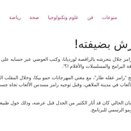
منوعات
فن
علوم وتكنولوجيا
صحة
رياضة
ا
حرش بضيفته!
رامز جلال بتحرشه بالراقصة لورديانا، وكتب العوضي عبر حسابه على 
 البرامج والمسلسلات والأفلام !؟”.
مج “رامز عقله طار”، مع مغني المهرجانات حمو بيكا، وخلال المقلب ال
الألعاب في مدينة الملاهي، وقبل توجيه رامز مسدس الألعاب تجاه جسد
ن الحالي كان قد أثار الكثير من الجدل قبل عرضه، وذلك حول طبيعة 
مو الرسمي للبرنامج.