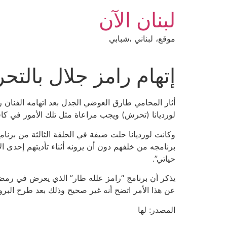
Ski
لبنان الآن
t
conten
موقع، لبناني ،شبابي
إتهام رامز جلال بالت
أثار المحامي طارق العوضي الجدل بعد اتهامه الفنان 
لورديانا (تحرش) ويجب مراعاة مثل تلك الأمور في كافة
وكانت لورديانا حلت ضيفة في الحلقة الثالثة من برنا
برنامجه من خلفهم دون أن يرونه أثناء تأديتهم إحدى 
حياتي”.
يذكر أن برنامج “رامز علله طار” الذي يعرض في رمضا
عن هذا الأمر اتضح أنه غير صحيح وذلك بعد طرح البرو
المصدر: لها