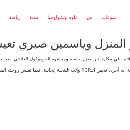
منوعات
فن
علوم وتكنولوجيا
صحة
رياضة
ا
المنزل وياسمين صبري تعيش ق
امة في مكان آخر ليعزل نفسه ومباشرة البروتوكول العلاجي، بعد تبي
ونقل موقع “إرم نيوز” عن مصادر مقرّبة من أبو هشيمة أنه أجرى فحص الـPCR وأتت