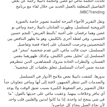
تحدثت النجمة ماغي أبو غصن والنجمة دانييلا رحمة عن بعض
التفاصيل المتعلقة بالعمل الجديد من خلال لقاء مع برنامج
MBCTrending.
ونقل التقرير الأجواء المرحة لجلسة تصوير خاصة بالصورة
الترويجية لمسلسل، وظهرت الفنانتان دانييلا رحمة وماغي بو
غصن وهما ترقصان على أغنية “بالبنط العريض” للنجم حسين
الجسمي، وفي لقطة أخرى بالكلبش، وهو ما يظهر التناقض بين
الشخصيتين.وحرصت النجمتان على إخفاء قصة وتفاصيل
المسلسل، حيث قالت ماغي، التي تقدم شخصية “سحر” في
المسلسل إن “تحليل معنى الكلبش، وكذلك ظهورهما بنفس
الفستان، والنظرات الحادة متروك للمشاهدين، الذين تنتظرهم
صدمة ضمن أحداث المسلسل تتعلق بخلفيات كل شخصية”.
بدورها، كشفت دانييلا بعض ملامح الأدوار في المسلسل
والصدمات التي تنتظر الجمهور، لافتة إلى أنها وماغي تتعاونان جداً
خلال التصوير رغم الضغوط الكبيرة بسبب ضيق الوقت ولا يوجد
أي تنافر وخلافات بينهما. وعقبت ماغي على حديثها بالقول: “ما
في شي بينجح ايد واحدة، إذا ما كانوا ايدتين والقلبين قلب واحد.
لأن نجاح العمل بنجاح كل عناصره”.