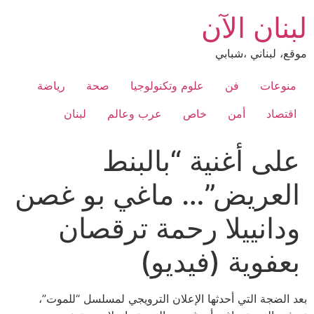
Ski
لبنان الآن
t
conten
موقع، لبناني ،شبابي
منوعات
فن
علوم وتكنولوجيا
صحة
رياضة
اقتصاد
أمن
خاص
عرب وعالم
لبنان
على أغنية “بالبنط
العريض”… ماغي بو غصن
ودانييلا رحمة ترقصان
بعفوية (فيديو)
بعد الضجة التي أحدثها الإعلان الترويجي لمسلسل “للموت”،