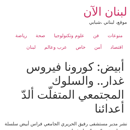
Ski
لبنان الآن
t
conten
موقع، لبناني ،شبابي
منوعات
فن
علوم وتكنولوجيا
صحة
رياضة
اقتصاد
أمن
خاص
عرب وعالم
لبنان
أبيض: كورونا فيروس
غدار.. والسلوك
المجتمعي المتفلّت ألدّ
أعدائنا
نشر مدير مستشفى رفيق الحريري الجامعي فراس أبيض سلسلة