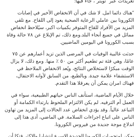
تغريدات عبر “تويتر”، جاء فيها:
“هناك دائما امل. لا شك في أن الانخفاض الأخير في إصابات
الكورونا بين عاملي الرعاية الصحية يعود إلى اللقاح. مع تلقي
المزيد من الأفراد للقاح المتوفر بكميات اكبر، سيُلاحظ انخفاض
مماثل في جميع أنحاء البلد.ومع ذلك، تم الإبلاغ عن ٧٨ حالة وفاة
بسبب الكورونا في اليومين الماضيين.
حدثت غالبية الوفيات في المرضى الذين تزيد أعمارهم عن ٧٥
عامًا، وهي فئة تم تطعيم أكثر من ٥٠ ٪ منها. ومع ذلك، لا يزال
الوقت مبكرًا لاستخلاص النتائج، ويُعد الانخفاض الملاحظ في
الاستشفاء علامة جيدة. وبالطبع، من السابق لأوانه الاحتفال،
فهناك امران يمكن أن يعرقلا هذا التقدم.
خلال الأيام الماضية، استأنف الناس حياتهم الطبيعية، سواء في
العمل أم الترفيه. لم يكن الالتزام الملحوظ بارتداء الكمامة أو
التباعد عالياً. وقد يؤدي انخفاض عدد الحالات إلى المزيد من تهاون
الناس على اتباع اجراءات السلامة. في الماضي، أدى هذا إلى
اندلاع موجة جديدة من فيروس الكورونا.
يمكن لمتحورات الكورونا الجديدة الاسرع انتشارا والاكثر فتكا أن