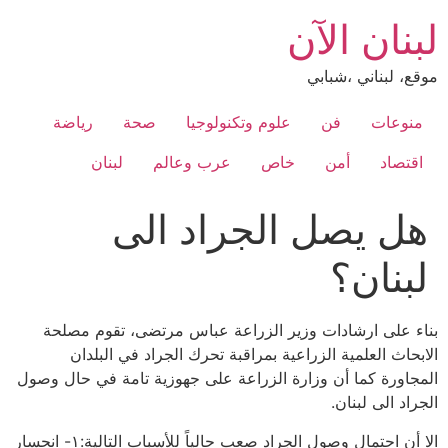
Ski
لبنان الآن
t
conten
موقع، لبناني ،شبابي
منوعات
فن
علوم وتكنولوجيا
صحة
رياضة
اقتصاد
أمن
خاص
عرب وعالم
لبنان
هل يصل الجراد الى
لبنان؟
بناء على ارشادات وزير الزراعة عباس مرتضى، تقوم مصلحة
الابحاث العلمية الزراعية بمراقبة تحرك الجراد في البلدان
المجاورة كما أن وزارة الزراعة على جهوزية تامة في حال وصول
الجراد الى لبنان.
الا أن احتمال وصول الجراد صعب حالياً للأسباب التالية:١- انحسار