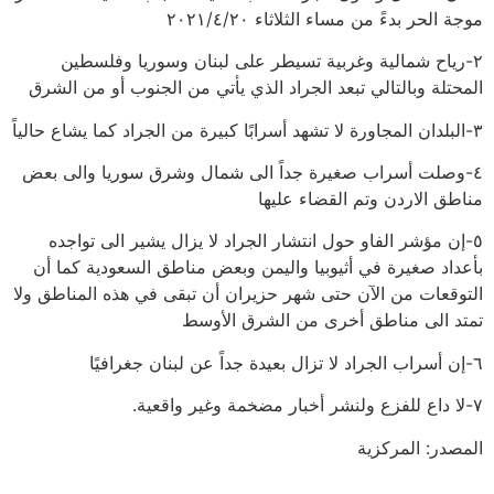
موجة الحر بدءً من مساء الثلاثاء ٢٠٢١/٤/٢٠
٢-رياح شمالية وغربية تسيطر على لبنان وسوريا وفلسطين
المحتلة وبالتالي تبعد الجراد الذي يأتي من الجنوب أو من الشرق
٣-البلدان المجاورة لا تشهد أسرابًا كبيرة من الجراد كما يشاع حالياً
٤-وصلت أسراب صغيرة جداً الى شمال وشرق سوريا والى بعض
مناطق الاردن وتم القضاء عليها
٥-إن مؤشر الفاو حول انتشار الجراد لا يزال يشير الى تواجده
بأعداد صغيرة في أثيوبيا واليمن وبعض مناطق السعودية كما أن
التوقعات من الآن حتى شهر حزيران أن تبقى في هذه المناطق ولا
تمتد الى مناطق أخرى من الشرق الأوسط
٦-إن أسراب الجراد لا تزال بعيدة جداً عن لبنان جغرافيًا
٧-لا داع للفزع ولنشر أخبار مضخمة وغير واقعية.
المصدر: المركزية