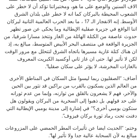
الاف السنين والوضع على ما هو، ومختبراتنا تؤكد أن لا خطر على
الشعوب المحيطة بالبركان كما انه لا خطر على بلدان الشرق
الأوسط. إنه الانفجار الـ 17 ، ما بعد الحرب العالمية الثانية لبركان
اتنا الواقع في جزيرة صقلية الإيطالية وما يحكى عن صور تظهر
حدوث عاصفة من الكتلة الهائلة من الغاز وتتخذ مسارا شرقيا، من
الجزيرة الواقعة في منتصف البحر الأبيض المتوسط، مبالغ به، إذ
ان هناك كتلة غازية مسيرها باتجاه الشرق لتتحلل مع مرور الوقت
لكن لا تأثير لها. حتى ان غاز ثاني أوكسيد الكبريت المعروف
بالغازات المخرشة، لا يؤثر على سكان صقليا”.
أضاف: “الصقليون ربما ليسوا مثل السكان في المناطق الأخرى
من العالم الذين يسكنون بالقرب من براكين قد تثور بين الحين
والآخر، فهم لا يشعرون بالقلق من ثوارنه، وإنما من عدم ثورانه
على حد قولهم. بل ذهبوا إلى السخرية من البركان ويقولون هل
ستكون بومبي أخرى؟” في إشارة إلى مدينة بومبي الإيطالية التي
دفنت تحت رماد ثورة بركان فيزوف”.
وختم: “الحديث ايضا عن تأثيرات المطر الحمضي على المزروعات
مبالغ به لأن السحابة عالية جدا ولا تأثير لها”.