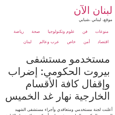
Ski
لبنان الآن
t
conten
موقع، لبناني ،شبابي
منوعات
فن
علوم وتكنولوجيا
صحة
رياضة
اقتصاد
أمن
خاص
عرب وعالم
لبنان
مستخدمو مستشفى
بيروت الحكومي: إضراب
وإقفال كافة الأقسام
الخارجية نهار غد الخميس
أعلنت لجنة مستخدمي ومتعاقدي وأجراء مستشفى الشهيد