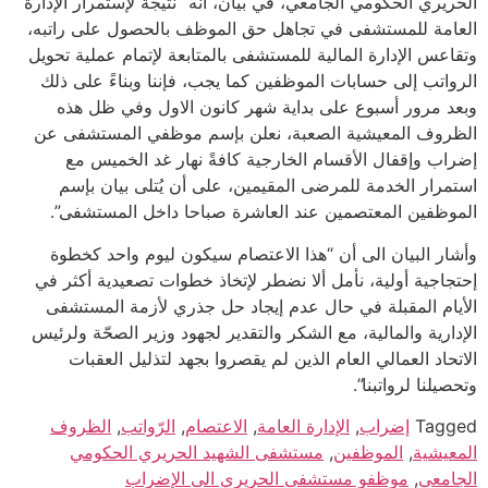
الحريري الحكومي الجامعي، في بيان، أنه “نتيجة لإستمرار الإدارة
العامة للمستشفى في تجاهل حق الموظف بالحصول على راتبه،
وتقاعس الإدارة المالية للمستشفى بالمتابعة لإتمام عملية تحويل
الرواتب إلى حسابات الموظفين كما يجب، فإننا وبناءً على ذلك
وبعد مرور أسبوع على بداية شهر كانون الاول وفي ظل هذه
الظروف المعيشية الصعبة، نعلن بإسم موظفي المستشفى عن
إضراب وإقفال الأقسام الخارجية كافةً نهار غد الخميس مع
استمرار الخدمة للمرضى المقيمين، على أن يُتلى بيان بإسم
الموظفين المعتصمين عند العاشرة صباحا داخل المستشفى”.
وأشار البيان الى أن “هذا الاعتصام سيكون ليوم واحد كخطوة
إحتجاجية أولية، نأمل ألا نضطر لإتخاذ خطوات تصعيدية أكثر في
الأيام المقبلة في حال عدم إيجاد حل جذري لأزمة المستشفى
الإدارية والمالية، مع الشكر والتقدير لجهود وزير الصحّة ولرئيس
الاتحاد العمالي العام الذين لم يقصروا بجهد لتذليل العقبات
وتحصيلنا لرواتبنا”.
Tagged
إضراب
,
الإدارة العامة
,
الاعتصام
,
الرّواتب
,
الظروف
المعيشية
,
الموظفين
,
مستشفى الشهيد الحريري الحكومي
الجامعي
,
موظفو مستشفى الحريري الى الإضراب