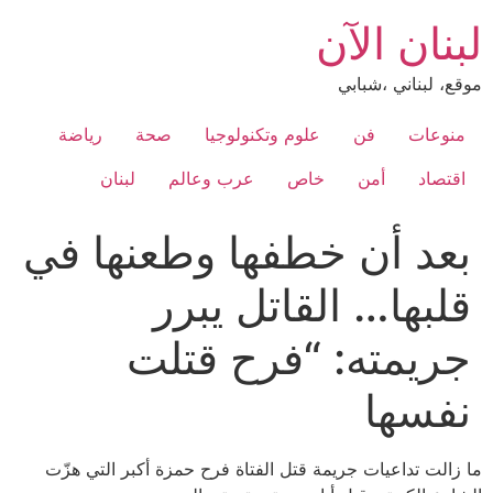
Ski
لبنان الآن
t
conten
موقع، لبناني ،شبابي
منوعات
فن
علوم وتكنولوجيا
صحة
رياضة
اقتصاد
أمن
خاص
عرب وعالم
لبنان
بعد أن خطفها وطعنها في
قلبها… القاتل يبرر
جريمته: “فرح قتلت
نفسها
ما زالت تداعيات جريمة قتل الفتاة فرح حمزة أكبر التي هزّت