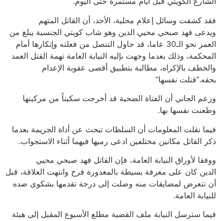
الشارع الكويتي قبل أيام مستمرة حتى اليوم.
فقد كشفت وسائل إعلام محلية، الأحد، أن القاتل المتهم
ويدعى فهد صبحي محيي الدين وهو شاب كويتي الجنسية يبلغ من
العمر نحو الـ30 عاما، قد حاول التنصل من فعلته وإنكارها أمام
المحكمة، وذلك بعدما وجهت ىإليه النيابة العامة تهمة القتل العمد
والخطف بالإكراه، مطالبة بتطبيق أقصى عقوبة الإعدام
بحقه.”قتلت نفسها”
وزعم الجاني أن الفتاة الضحية قد أخرجت سكيناً من مركبتها
وطعنت نفسها بها.
فيما نقلت المعلومات أن السلطات تبحث عن أداة الجريمة بعدما
ذكر القاتل مكانين مختلفين ادعى رميها فيهما أثناء الاستجواب.
ووفقا لأوراق النيابة العامة، فإن القاتل فهد صبحي محيي
الدين كان على معرفة بسيطة بالمغدورة فرح وانتهت العلاقة، قبل
أن تتعرض لمضايقات منه وصلت إلى درجة تقدمها بشكوى ضده
للنيابة العامة.
فيما سترسل النيابة ملف القضية مطلع الأسبوع المقبل إلى هيئة