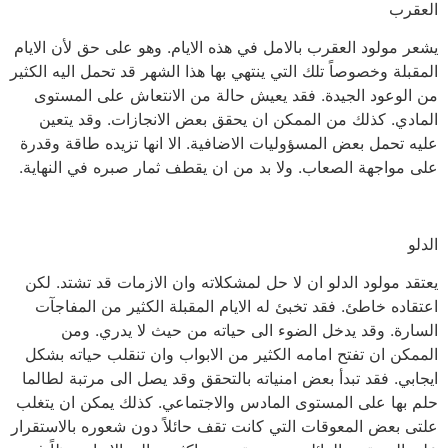
العقرب
يشعر مولود العقرب بالامل في هذه الايام. وهو على حق لأن الايام
المقبلة وخصوصاً تلك التي ينتهي بها هذا الشهر قد تحمل اليه الكثير
من الوعود الجيدة. فقد يعيش حالة من الانتعاش على المستوى
المادي. كذلك من الممكن ان يحقق بعض الانجازات. وقد يتعين
عليه تحمل بعض المسؤوليات الاضافية. الا انها تزيده طاقة وقدرة
على مواجهة الصعاب. ولا بد من ان يقطف ثمار صبره في النهاية.
الدلو
يعتقد مولود الدلو ان لا حل لمشكلاته وان الازمات قد تشتد. لكن
اعتقاده خاطئ. فقد تخبئ له الايام المقبلة الكثير من المفاجآت
السارة. وقد يدخل الضوء الى حياته من حيث لا يدري. ومن
الممكن ان تفتح امامه الكثير من الابواب وان تنقلب حياته بشكل
ايجابي. فقد تبدأ بعض امنياته بالتحقق وقد يصل الى مرتبة لطالما
حلم بها على المستوى المادس والاجتماعي. كذلك يمكن ان يتغلب
علتى بعض المعوقات التي كانت تقف حائلاً دون شعوره بالاستقرار