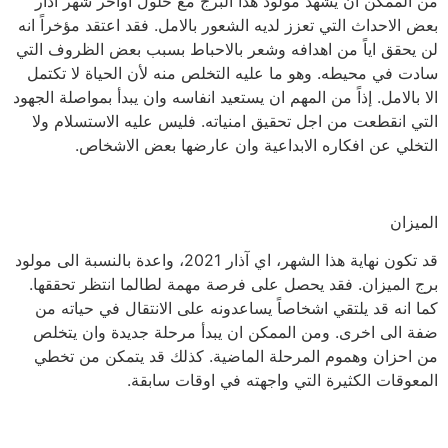
من الممكن ان يشهد مولود هذا البرج مع حلول اواخر شهر آذار
بعض الاحداث التي تعزز لديه الشعور بالامل. فقد اعتقد مؤخراً انه
لن يحقق اياً من اهدافه وشعر بالاحباط بسبب بعض الظروف التي
سادت في محيطه. وهو ما عليه التخلص منه لأن الحياة لا تكتمل
الا بالامل. إذاً من المهم ان يستعيد انفاسه وان يبدأ بمواصلة الجهود
التي انقطعت من اجل تحقيق امنياته. فليس عليه الاستسلام ولا
التخلي عن افكاره الابداعية وان عارضها بعض الاشخاص.
الميزان
قد تكون نهاية هذا الشهر، اي آذار 2021، واعدة بالنسبة الى مولود
برج الميزان. فقد يحصل على فرصة مهمة لطالما انتظر تحققها.
كما انه قد يلتقي اشخاصاً يساعدونه على الانتقال في حياته من
ضفة الى اخرى. ومن الممكن ان يبدأ مرحلة جديدة وان يتخلص
من احزان وهموم المرحلة الماضية. كذلك قد يتمكن من تخطي
المعوقات الكثيرة التي واجهته في اوقات سابقة.