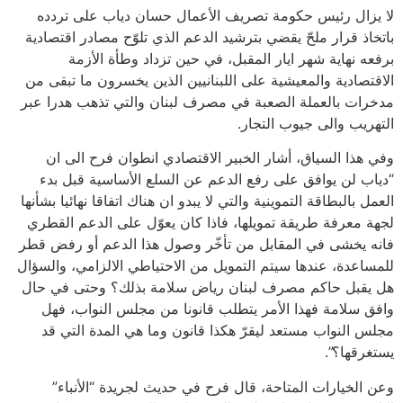
لا يزال رئيس حكومة تصريف الأعمال حسان دياب على تردده
باتخاذ قرار ملحّ يقضي بترشيد الدعم الذي تلوّح مصادر اقتصادية
برفعه نهاية شهر ايار المقبل، في حين تزداد وطأة الأزمة
الاقتصادية والمعيشية على اللبنانيين الذين يخسرون ما تبقى من
مدخرات بالعملة الصعبة في مصرف لبنان والتي تذهب هدرا عبر
التهريب والى جيوب التجار.
وفي هذا السياق، أشار الخبير الاقتصادي انطوان فرح الى ان
“دياب لن يوافق على رفع الدعم عن السلع الأساسية قبل بدء
العمل بالبطاقة التموينية والتي لا يبدو ان هناك اتفاقا نهائيا بشأنها
لجهة معرفة طريقة تمويلها، فاذا كان يعوّل على الدعم القطري
فانه يخشى في المقابل من تأخّر وصول هذا الدعم أو رفض قطر
للمساعدة، عندها سيتم التمويل من الاحتياطي الالزامي، والسؤال
هل يقبل حاكم مصرف لبنان رياض سلامة بذلك؟ وحتى في حال
وافق سلامة فهذا الأمر يتطلب قانونا من مجلس النواب، فهل
مجلس النواب مستعد ليقرّ هكذا قانون وما هي المدة التي قد
يستغرقها؟”.
وعن الخيارات المتاحة، قال فرح في حديث لجريدة “الأنباء”