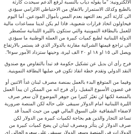
الالكترونية: “ما يقوله دياب بالنسبة لرفع الدعم سيحدث كارثة
بالطبع وكذلك الاستمرار بالانفاق من الاحتياطي الالزامي سيؤدي
الى كارثة أكبر بعد التعهد بعدم المس بأموال المودعين. أما اليوم
فيحاولون اتخاذ قرارات شعبوية، فاذا لم يكن لدينا مساعدات مالية
للعمل بالبطاقة التموينية والتي ستكون بالليرة اللبنانية ستُضطر
الدولة اللبنانية لطبع كميات كبيرة من العملة الوطنية ما سيؤدي
الى تراجع قيمتها الشرائية مقارنة بالدولار الذي قد يستمر بالارتفاع
ويصل الى ١٥ او ١٨ او ٢٠ الف ليرة، وحينها ستزداد الأمور سوءا”.
فرح رأى ان بديل عن تشكيل حكومة قد تبدأ بالتفاوض مع صندوق
النقد الدولي وتقدم خطة انقاذ تكون في صلبها البطاقة التموينية.
وفيما من المتوقع البدء بالعمل بمنصة مصرف لبنان غداً الاثنين أو
في غضون الأسبوع المقبل، رأى فرح انه من الممكن ان يبدأ العمل
بالمنصة لكنها لن تغيّر كثيرا من جوهر الموضوع لأن سعر صرف
الليرة اللبنانية امام الدولار سيبقى على حاله لكن المنصة ضرورية
لاضفاء الشفافية على السوق المالي فهي من حيث المبدأ قد
تساعد التجار والذين هم بحاجة لكميات كبيرة من الدولار لكن
صرف الدولار لن يتأثر ومصرف لبنان لن يضخ كميات كبيرة من
الدولارات في المنصة وسعر الدولار سيبقى على سعره الحالي اي