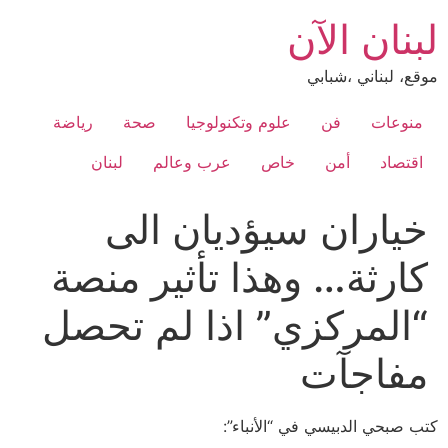
Ski
لبنان الآن
t
conten
موقع، لبناني ،شبابي
منوعات
فن
علوم وتكنولوجيا
صحة
رياضة
اقتصاد
أمن
خاص
عرب وعالم
لبنان
خياران سيؤديان الى
كارثة… وهذا تأثير منصة
“المركزي” اذا لم تحصل
مفاجآت
كتب صبحي الدبيسي في “الأنباء”: