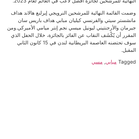
النهائية للمرشحين لجائزة أفضل لاعب في العالم لعام 2023.
وضمت القائمة النهائية للمرشحين النرويجي إيرلنغ هالاند هداف
مانشستر سيتي والفرنسي كيليان مبابي هداف باريس سان
جيرمان والأرجنتيني ليونيل ميسي نجم إنتر ميامي الأميركي.ومن
المقرر أن يُكْشَف النقاب عن الفائز بالجائزة، خلال الحفل الذي
سوف تحتضنه العاصمة البريطانية لندن في 15 كانون الثاني
المقبل.
Tagged
مبابي
,
مسي