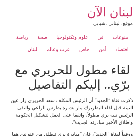
Ski
لبنان الآن
t
conten
موقع، لبناني ،شبابي
منوعات
فن
علوم وتكنولوجيا
صحة
رياضة
اقتصاد
أمن
خاص
عرب وعالم
لبنان
لقاء مطول للحريري مع
برّي.. إليكم التفاصيل
ذكرت قناة “الجديد” أن الرئيس المكلف سعد الحريري زار عين
التينة قبل لقاء البطريرك مار بشارة بطرس الراعي والتقى
الرئيس نبيه بري مطولاً، واتفقا على العمل لتشكيل الحكومة
واطلاق الأخير مبادرته الجديدة”.
ووفقاً لقناة “الجديد”، فإن “مبادرة بري تنطلق من عنوانين هما