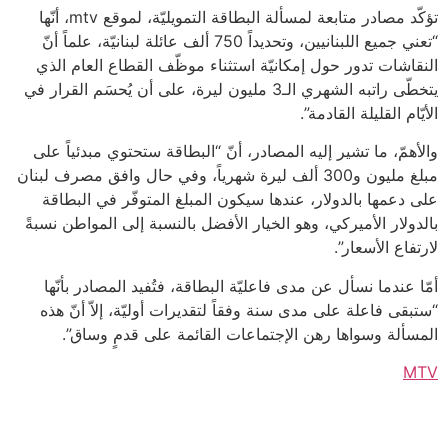
تؤكّد مصادر متابعة لمسألة البطاقة التمويليّة، لموقع mtv، أنّها
“تعني جميع اللبنانيين، وتحديداً 750 ألف عائلة لبنانيّة، علماً أنّ
النقاشات تدور حول إمكانيّة استثناء موظّف القطاع العام الذي
يتخطّى راتبه الشهري الـ3 مليون ليرة، على أن يُحسَم القرار في
الأيّام القليلة القادمة”.
والأهمّ، ما تشير إليه المصادر، أنّ “البطاقة ستحتوي مبدئياً على
مبلغ مليون و300 ألف ليرة شهرياً، وفي حال وافق مصرف لبنان
على دعمها بالدولار، عندها سيكون المبلغ المتوفّر في البطاقة
بالدولار الأميركي، وهو الخيار الأفضل بالنسبة إلى المواطن نسبةً
لارتفاع الأسعار”.
أمّا عندما نسأل عن مدى فاعليّة البطاقة، فتُفيد المصادر بأنّها
“ستبقى فاعلة على مدى سنة وفقاً لتقديرات أوليّة، إلاّ أنّ هذه
المسألة وسواها رهن الإجتماعات القائمة على قدمٍ وساق”.
MTV