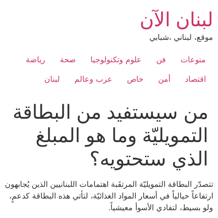
Ski
لبنان الآن
t
conten
موقع، لبناني ،شبابي
منوعات
فن
علوم وتكنولوجيا
صحة
رياضة
اقتصاد
أمن
خاص
عرب وعالم
لبنان
من سيستفيد من البطاقة
التمويليّة وما هو المبلغ
الذي ستحتويه؟
تتصدّر البطاقة التمويليّة المرتقَبة اهتمامات اللبنانيين الذين يُجابهون
ارتفاعاً خيالياً في أسعار المواد الغذائيّة، لتأتي هذه البطاقة كدعمٍ،
ولو بسيط، لتفادي الأسوأ معيشياً.