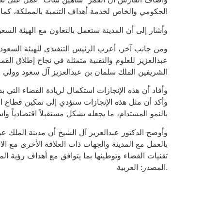
الحكومي والخاص لخدمة أهداف التنمية بالمملكة، كما 
وأشار إلى أن المدينة ستعمل بالتعاون مع الهيئة السع
ومن جانب آخر، أعرب الرئيس التنفيذي للهيئة السعودي
عبدالعزيز للعلوم والتقنية متمثلة في نجاح إطلاق القم
الشريفين الملك سلمان بن عبدالعزيز آل سعود وولي ع
وأفاد أن هذه الإنجازات استكمال لريادة الفضاء التي بدأت عام 1405هـ، من المجهودات المميزة للمدينة، والإسهامات القيمة للمراكز البحثية التابعة للج
وأكد أن مثل هذه الإنجازات ستؤدي إلى تمكين قطاع الفض
بالنمو المستدام، ما يجعله يشكل مستقبلاً اقتصادياً واس
وأوضح الدكتور عبدالعزيز آل الشيخ أن مدينة الملك عب
بالعمل مع المدينة والجهات ذات العلاقة الأخرى مع ا
تقنيات الفضاء وتوطينها بما يتوافق مع أهداف رؤية المملكة 2030 وأهداف الهيئة في رياد
.المصدر: العربية