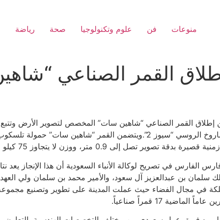
منوعات
فن
علوم وتكنولوجيا
صحة
رياضة
ا
إطلاق القمر الصناعي “شاهي
م عن إطلاق القمر الصناعي “شاهين سات” المخصص لتصوير الأرض وتتبع
قاعدة بايكونور في جمهورية كازاخستان على متن الصاروخ الروسي “سيوز 2”.ويتضم
وزن لا يتجاوز 75 كيلو جرام، وأبعاد تصل إلى 56 * 56 * 97 سم.
رس الفارس في تصريح لوكالة الأنباء السعودية أن هذا الإنجاز يعد نت
ك سلمان بن عبدالعزيز آل سعود، والأمير محمد بن سلمان ولي العهد ن
مملكة في مجال الفضاء حيث عملت المدينة على تطوير وتصنيع مجموعة من
ية 17 قمراً صناعياً.
ره فريق عمل سعودي من مختلف التخصصات الهندسية بالتعاون مع ش