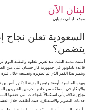
Ski
لبنان الآن
t
conten
موقع، لبناني ،شبابي
السعودية تعلن نجاح 
يتضمن؟
أعلنت مدينة الملك عبدالعزيز للعلوم والتقنية اليو
ويتميز هذا القمر الذي تم تطويره وتصنيعه خلال فترة زمنية قصيرة بدقة تصوير تصل إلى 0.9 متر، و
وبهذه المناسبة، أوضح رئيس المدينة الدكتور أنس بن فا
والابتكار في المملكة من خادم الحرمين الشريفين المل
نجاح إطلاقه يأتي استكمالاً للنجاحات التي حققتها ال
خدمات التصوير والاستطلاع، حيث أطلقت خلال العشرين عاماً الماض
وأضاف الفارس أن القمر “شاهين سات” عمل على تطوي