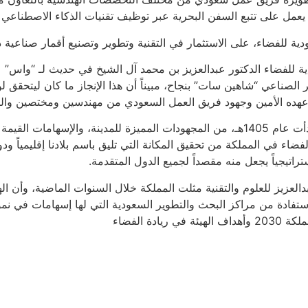
يعمل على تتبع السفن البحرية عبر توظيف تقنيات الذكاء الاصطناعي و
ودية للفضاء، على الاستثمار في التقنية وتطوير وتصنيع أقمار صناعية
ة للفضاء الدكتور عبدالعزيز بن محمد آل الشيخ في حديث لـ “واس” ع
ر الصناعي “شاهين سات” بنجاح، مبيناً أن هذا الإنجاز ما كان ليتحقق 
هده الأمين وجهود فريق العمل السعودي من مهندسين ومختصين والخبرا
هات الحكومية والجامعات.
اء في المملكة من تحقيق المكانة التي تليق باسم بلادنا إقليمياً ود
تراتيجياً يجعل منه مقصداً لجميع الدول المتقدمة.
دالعزيز للعلوم والتقنية مثلت المملكة خلال السنوات الماضية، وأن ا
لاستفادة من مراكز البحث والتطوير السعودية التي لها إسهامات في نم
ة الفضاء