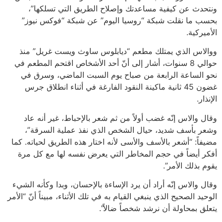
ونتحدث عن كيفية مساعدتك وإصلاح الطريق التي تسلكها”،
بحسب ما نقلت شبكة “روسيا اليوم” عن شبكة “فوكس نيوز”
الأميركية.
ووالاس الذي يمتلك مطعم “ديابلوس ساوث ويست غريل” منذ
حوالي 8 سنوات، أشار إلى أنّ أحد الأشخاص اقتحم المطعم في
نحو الساعة الرابعة من صباح يوم السبت الماضي، وسرق في
غضون 45 ثانية ماكينة النقود الفارغة في أثناء انطلاق جرس
الإنذار.
وقال والاس إنّه غضب أولاً من ثم شعر بالإحباط، غير أنه عاد
وشعر بأسف شديد، حيال الشخص الذي نفذ عملية السرقة”،
مضيفاً: “أشعر بالأسف والأسى لأنه اختار هذه الطريق لحياته. كما
أفكر أيضاً في حجم المخاطر التي يعرض نفسه لها مع كل مرة
يقوم بذلك الأمر”.
وقال والاس إنّه أراد أن يرد الإساءة بالإحسان، وبدا وكأنه الشيء
الوحيد الصحيح الذي ينبغي القيام به في تلك الأثناء، مبيناً أنّ “الأمر
يتعلق بمحاولة أن نرشد شخصاً ضالاً”.