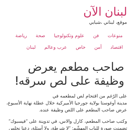
Ski
لبنان الآن
t
conten
موقع، لبناني ،شبابي
منوعات
فن
علوم وتكنولوجيا
صحة
رياضة
اقتصاد
أمن
خاص
عرب وعالم
لبنان
صاحب مطعم يعرض
وظيفة على لص سرقه!
على الرّغم من اقتحام لص لمطعمه في
مدينة أوغوستا بولاية جورجيا الأميركية خلال عطلة نهاية الأسبوع،
عرض صاحب المطعم على اللص وظيفة عنده.
وكتب صاحب المطعم، كارل والاس، في تدوينة على “فيسبوك”
تضمنت صورة للباب المهشّم: “لا شرطة، ولا أسئلة، دعنا نجلس